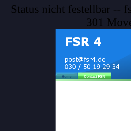
Status nicht festellbar --
301 Move
Home
Contact FSR